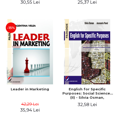
30,55 Lei
25,37 Lei
-15%
Leader in Marketing
English for Specific
Purposes: Social Sciences
(II) - Silvia Osman,
Anamaria Pavel
42,29 Lei
32,58 Lei
35,94 Lei