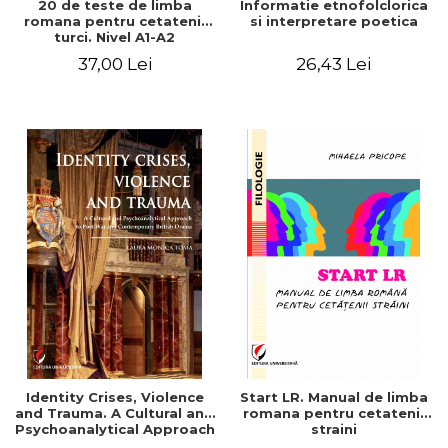
20 de teste de limba
Informatie etnofolclorica
romana pentru cetatenii
si interpretare poetica
turci. Nivel A1-A2
(incepatori)/ Türk
37,00 Lei
26,43 Lei
vatandaşlari için A1-A2
başlangiç seviyeleri için 20
test
Identity Crises, Violence
Start LR. Manual de limba
and Trauma. A Cultural and
romana pentru cetatenii
Psychoanalytical Approach
straini
to Post-War and