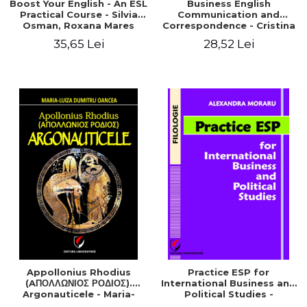
Boost Your English - An ESL
Business English
Practical Course - Silvia
Communication and
Osman, Roxana Mares
Correspondence - Cristina
Athu
35,65 Lei
28,52 Lei
Appollonius Rhodius
Practice ESP for
(AΠΟΛΛΩΝΙΟΣ ΡΟΔΙΟΣ).
International Business and
Argonauticele - Maria-
Political Studies -
Luiza Dumitru-Oancea
Alexandra Moraru