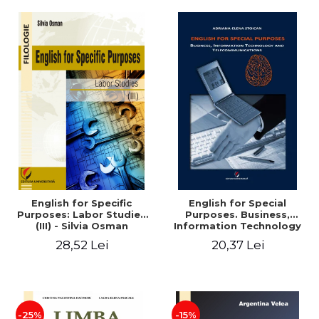
English for Specific
English for Special
Purposes: Labor Studies
Purposes. Business,
(III) - Silvia Osman
Information Technology
and Telecommunications -
28,52 Lei
20,37 Lei
Adriana-Elena Stoican
-25%
-15%