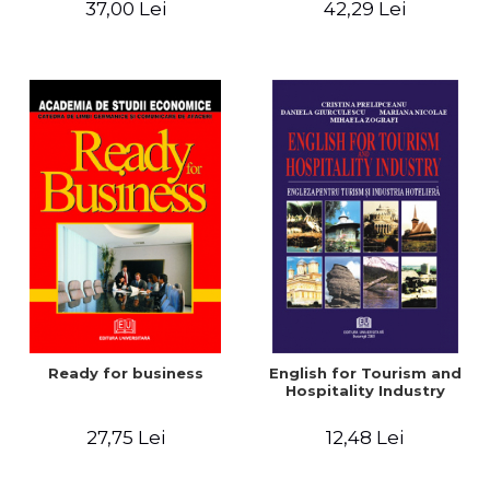
37,00 Lei
42,29 Lei
Contemporary British
Drama
Ready for business
English for Tourism and
Hospitality Industry
27,75 Lei
12,48 Lei