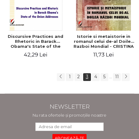
Discursive Practices and
Istorie si metaistorie in
Rhetoric in Barack
romanul celui de-al Doilea
Obama's State of the
Razboi Mondial - CRISTINA
Union Addresses - Antonia
MIHAESCU
42,29 Lei
11,73 Lei
Enache
1
2
3
4
5
11
...
NEWSLETTER
Nu rata ofertele și promoțiile noastre