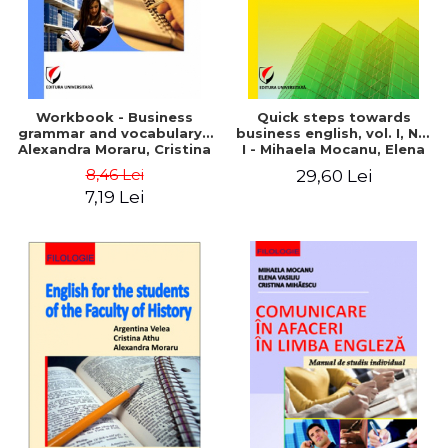
Workbook - Business
Quick steps towards
grammar and vocabulary -
business english, vol. I, No.
Alexandra Moraru, Cristina
I - Mihaela Mocanu, Elena
Athu, Argentina Velea
Vasiliu
8,46 Lei
29,60 Lei
7,19 Lei