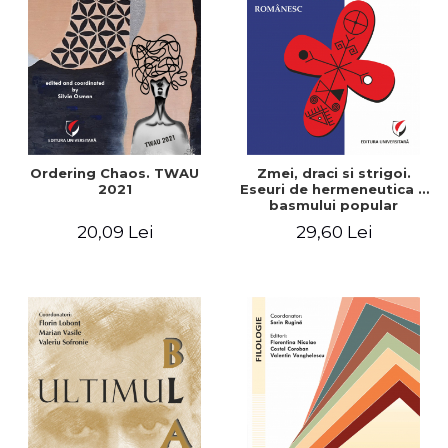
ADMINISTRATIVE
Cum Cumpăr
ȘTIINȚE ECONOMICE
Livrare
ȘTIINȚE EXACTE
Politica de Retur
EDUCAȚIE FIZICĂ ȘI SPORT
Formular de Retur
PREUNIVERSITARIA
Distribuitori
TIMP LIBER
ÎN CURS DE APARIȚIE
Ordering Chaos. TWAU
Zmei, draci si strigoi.
2021
Eseuri de hermeneutica a
NOUTĂȚI
basmului popular
romanesc
PACHETE DE STUDIU
20,09 Lei
29,60 Lei
PROMOȚIILE LUNII
ULTIMELE EXEMPLARE