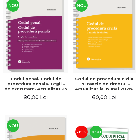
NOU
NOU
Codul penal. Codul de
Codul de procedura civila
procedura penala. Legile
si taxele de timbru.
de executare. Actualizat 25
Actualizat la 15 mai 2026.
mai 2026. Spiralat - Ioan-
Spiralat
90,00 Lei
60,00 Lei
Paul Chis, Victor Vaduva
NOU
-15%
NOU