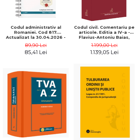
Codul administrativ al
Codul civil. Comentariu pe
Romaniei. Cod 817.
articole. Editia a IV-a -
Actualizat la 30.04.2026 -
Flavius-Antoniu Baias,
Ed. coord. de: Dana
Sevastian Cercel, Rodica
89,90 Lei
1.199,00 Lei
Apostol Tofan
Constantinovici, Ioan
85,41 Lei
1.139,05 Lei
Macovei