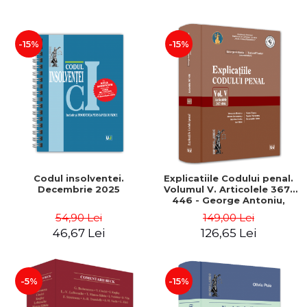
-15%
-15%
Codul insolventei.
Explicatiile Codului penal.
Decembrie 2025
Volumul V. Articolele 367-
446 - George Antoniu,
Tudorel Toader, Versavia
54,90 Lei
149,00 Lei
Brutaru, Mirela Gorunescu
46,67 Lei
126,65 Lei
-5%
-15%