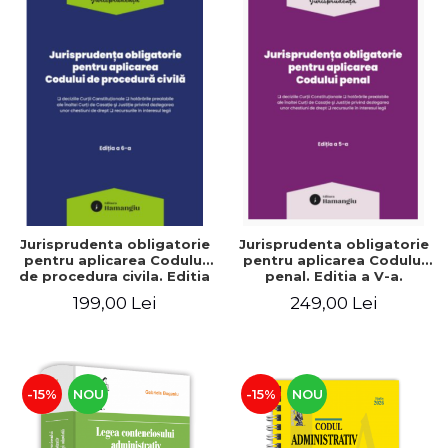
Jurisprudenta obligatorie
Jurisprudenta obligatorie
pentru aplicarea Codului
pentru aplicarea Codului
de procedura civila. Editia
penal. Editia a V-a.
a VI-a. Actualizata 10
Actualizata 10 martie 2026
199,00 Lei
249,00 Lei
martie 2026
-15%
NOU
-15%
NOU