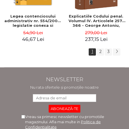
Legea contenciosului
Explicatiile Codului penal.
administrativ nr. 554/2004,
Volumul IV. Articolele 257-
legislatie conexa si
366 - George Antoniu,
jurisprudenta. Noiembrie
Tudorel Toader
54,90 Lei
279,00 Lei
2025. Editie spiralata - Ed.
46,67 Lei
237,15 Lei
ingrijita de: Conf. univ. dr.
Iuliana Riciu
1
2
3
NEWSLETTER
Nu rata ofertele și promoțiile noastre
Vreau sa primesc newsletter cu promotiile
magazinului. Afla mai multe in
Politica de
Confidentialitate