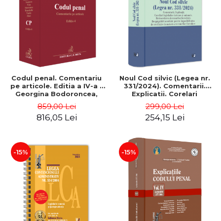
Codul penal. Comentariu
Noul Cod silvic (Legea nr.
pe articole. Editia a IV-a -
331/2024). Comentarii.
Georgina Bodoroncea,
Explicatii. Corelari
Valerian Cioclei, Irina
legislative interne si
859,00 Lei
299,00 Lei
Kuglay, Lavinia Lefterache,
unionale. Retrocedarea
816,05 Lei
254,15 Lei
Teodor Manea
terenurilor forestiere -
Oliviu Puie
-15%
-15%