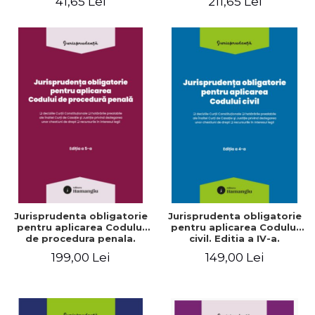
41,65 Lei
211,65 Lei
Fagarasan, Irina-Alexandra
Gherghesanu, Cristina
Mihai
Jurisprudenta obligatorie
Jurisprudenta obligatorie
pentru aplicarea Codului
pentru aplicarea Codului
de procedura penala.
civil. Editia a IV-a.
Editia a V-a. Actualizata 10
Actualizata 10 martie 2026
199,00 Lei
149,00 Lei
martie 2026