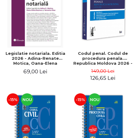
ADMINISTRATIVE
Cum Cumpăr
ȘTIINȚE ECONOMICE
Livrare
ȘTIINȚE EXACTE
Politica de Retur
EDUCAȚIE FIZICĂ ȘI SPORT
Formular de Retur
PREUNIVERSITARIA
Distribuitori
TIMP LIBER
ÎN CURS DE APARIȚIE
Legislatie notariala. Editia
Codul penal. Codul de
2026 - Adina-Renate
procedura penala.
NOUTĂȚI
Motica, Oana-Elena
Republica Moldova 2026 -
Buzincu, Veronica Stan
Tudorel Toader, Igor
PACHETE DE STUDIU
149,00 Lei
69,00 Lei
Dolea, Sergiu Brinza,
126,65 Lei
Gheorghe Renita
PROMOȚIILE LUNII
ULTIMELE EXEMPLARE
-15%
NOU
-15%
NOU