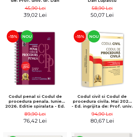
de: Prof. univ. dr. Dan
Dan Lupascu
Lupascu
45,90 Lei
58,90 Lei
39,02 Lei
50,07 Lei
-15%
NOU
-15%
NOU
Codul penal si Codul de
Codul civil si Codul de
procedura penala. Iunie
procedura civila. Mai 2026
2026. Editie spiralata - Ed.
- Ed. ingrijita de: Prof. univ.
ingrijita de: Prof. univ. dr.
dr. Dan Lupascu
89,90 Lei
94,90 Lei
Dan Lupascu
76,42 Lei
80,67 Lei