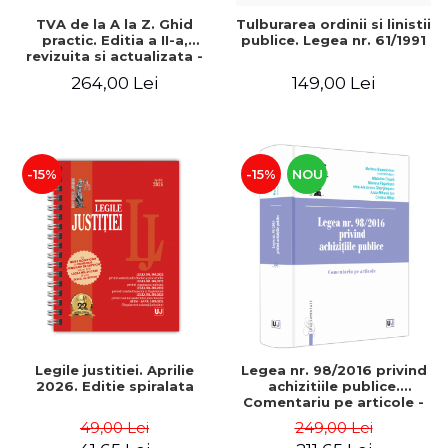
TVA de la A la Z. Ghid
Tulburarea ordinii si linistii
practic. Editia a II-a,
publice. Legea nr. 61/1991
revizuita si actualizata -
Mariana Vizoli
264,00 Lei
149,00 Lei
-15%
-15%
NOU
Legile justitiei. Aprilie
Legea nr. 98/2016 privind
2026. Editie spiralata
achizitiile publice.
Comentariu pe articole -
Marlena Boanca-Ivan,
49,00 Lei
249,00 Lei
Madalina Cioara, Mariana