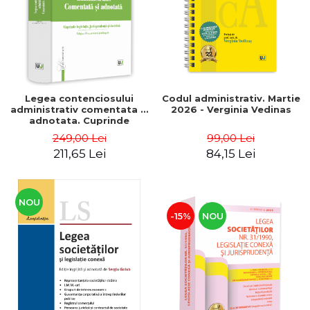
Legea contenciosului
Codul administrativ. Martie
administrativ comentata si
2026 - Verginia Vedinas
adnotata. Cuprinde
legislatie, jurisprudenta si
249,00 Lei
99,00 Lei
doctrina. Editia a VI-a,
211,65 Lei
84,15 Lei
revazuta si adaugita -
Gabriela Bogasiu
NOU
-15%
NOU