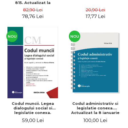
815. Actualizat la
31.01.2026 - Ed. coord. de:
82,90 Lei
20,90 Lei
Paul Pop
78,76 Lei
17,77 Lei
NOU
NOU
Codul muncii. Legea
Codul administrativ si
dialogului social si
legislatie conexa.
legislatie conexa.
Actualizat la 8 ianuarie
Actualizat la 12 ianuarie
2026. Spiralat - Ovidiu
59,00 Lei
100,00 Lei
2026 - Marius Eftimie
Podaru