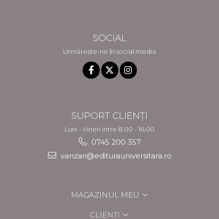
SOCIAL
Urmărește-ne în social media
SUPORT CLIENȚI
Luni - Vineri intre 8.00 - 16.00
0745 200 357
vanzari@editurauniversitara.ro
MAGAZINUL MEU
CLIENȚI