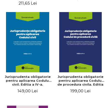
211,65 Lei
Fagarasan, Irina-Alexandra
Gherghesanu, Cristina
Mihai
Jurisprudenta obligatorie
Jurisprudenta obligatorie
pentru aplicarea Codului
pentru aplicarea Codului
civil. Editia a IV-a.
de procedura civila. Editia
Actualizata 10 martie 2026
a VI-a. Actualizata 10
149,00 Lei
199,00 Lei
martie 2026