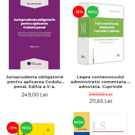
-15%
NOU
Jurisprudenta obligatorie
Legea contenciosului
pentru aplicarea Codului
administrativ comentata si
penal. Editia a V-a.
adnotata. Cuprinde
Actualizata 10 martie 2026
legislatie, jurisprudenta si
249,00 Lei
249,00 Lei
doctrina. Editia a VI-a,
211,65 Lei
revazuta si adaugita -
Gabriela Bogasiu
NOU
-15%
NOU