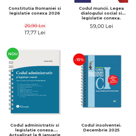
Constitutia Romaniei si
Codul muncii. Legea
legislatie conexa 2026
dialogului social si
legislatie conexa.
Actualizat la 12 ianuarie
20,90 Lei
59,00 Lei
2026 - Marius Eftimie
17,77 Lei
NOU
-15%
Codul administrativ si
Codul insolventei.
legislatie conexa.
Decembrie 2025
Actualizat la 8 ianuarie