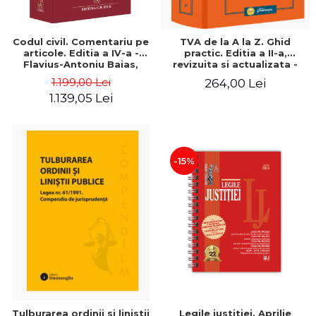
Codul civil. Comentariu pe
TVA de la A la Z. Ghid
articole. Editia a IV-a -
practic. Editia a II-a,
Flavius-Antoniu Baias,
revizuita si actualizata -
Sevastian Cercel, Rodica
Mariana Vizoli
1.199,00 Lei
264,00 Lei
Constantinovici, Ioan
1.139,05 Lei
Macovei
-15%
Tulburarea ordinii si linistii
Legile justitiei. Aprilie