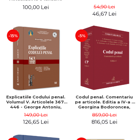
2026. Spiralat - Ovidiu
54,90 Lei
100,00 Lei
Podaru
46,67 Lei
-15%
-5%
Explicatiile Codului penal.
Codul penal. Comentariu
Volumul V. Articolele 367-
pe articole. Editia a IV-a -
446 - George Antoniu,
Georgina Bodoroncea,
Tudorel Toader, Versavia
Valerian Cioclei, Irina
149,00 Lei
859,00 Lei
Brutaru, Mirela Gorunescu
Kuglay, Lavinia Lefterache,
126,65 Lei
816,05 Lei
Teodor Manea