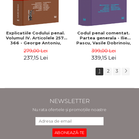
Explicatiile Codului penal.
Codul penal comentat.
Volumul IV. Articolele 257-
Partea generala - Ilie
366 - George Antoniu,
Pascu, Vasile Dobrinoiu,
Tudorel Toader
Traian Dima, Mihai Adrian
279,00 Lei
399,00 Lei
Hotca
237,15 Lei
339,15 Lei
1
2
3
NEWSLETTER
Nu rata ofertele și promoțiile noastre