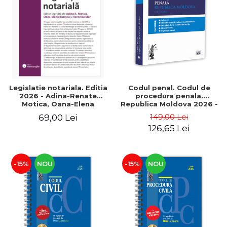
ADMINISTRATIVE
Cum Cumpăr
ȘTIINȚE ECONOMICE
Livrare
ȘTIINȚE EXACTE
Politica de Retur
EDUCAȚIE FIZICĂ ȘI SPORT
Formular de Retur
PREUNIVERSITARIA
Distribuitori
TIMP LIBER
ÎN CURS DE APARIȚIE
Legislatie notariala. Editia
Codul penal. Codul de
2026 - Adina-Renate
procedura penala.
NOUTĂȚI
Motica, Oana-Elena
Republica Moldova 2026 -
Buzincu, Veronica Stan
Tudorel Toader, Igor
PACHETE DE STUDIU
149,00 Lei
69,00 Lei
Dolea, Sergiu Brinza,
126,65 Lei
Gheorghe Renita
PROMOȚIILE LUNII
ULTIMELE EXEMPLARE
-15%
NOU
-15%
NOU