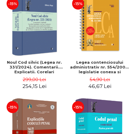
-15%
-15%
Noul Cod silvic (Legea nr.
Legea contenciosului
331/2024). Comentarii.
administrativ nr. 554/2004,
Explicatii. Corelari
legislatie conexa si
legislative interne si
jurisprudenta. Noiembrie
299,00 Lei
54,90 Lei
unionale. Retrocedarea
2025. Editie spiralata - Ed.
254,15 Lei
46,67 Lei
terenurilor forestiere -
ingrijita de: Conf. univ. dr.
Oliviu Puie
Iuliana Riciu
-15%
-15%