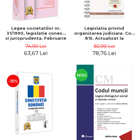
Legea societatilor nr.
Legislatia privind
31/1990, legislatie conexa
organizarea judiciara. Cod
si jurisprudenta. Februarie
815. Actualizat la
2026
31.01.2026 - Ed. coord. de:
74,90 Lei
82,90 Lei
Paul Pop
63,67 Lei
78,76 Lei
NOU
-15%