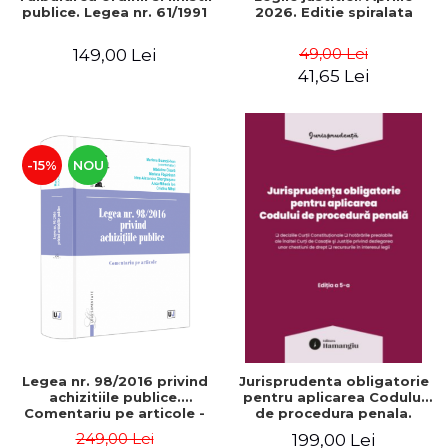
publice. Legea nr. 61/1991
2026. Editie spiralata
49,00 Lei
149,00 Lei
41,65 Lei
-15%
NOU
Legea nr. 98/2016 privind
Jurisprudenta obligatorie
achizitiile publice.
pentru aplicarea Codului
Comentariu pe articole -
de procedura penala.
Marlena Boanca-Ivan,
Editia a V-a. Actualizata 10
249,00 Lei
199,00 Lei
Madalina Cioara, Mariana
martie 2026