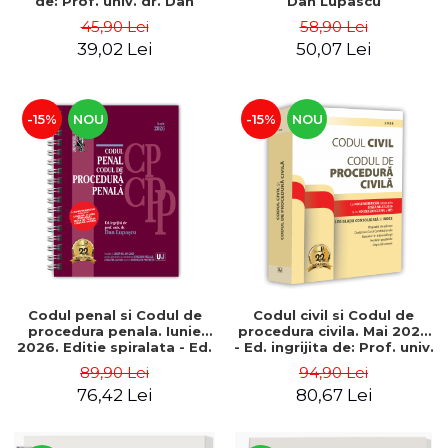
de: Prof. univ. dr. Dan
Dan Lupascu
Lupascu
45,90 Lei
58,90 Lei
39,02 Lei
50,07 Lei
-15%
NOU
-15%
NOU
Codul penal si Codul de
Codul civil si Codul de
procedura penala. Iunie
procedura civila. Mai 2026
2026. Editie spiralata - Ed.
- Ed. ingrijita de: Prof. univ.
ingrijita de: Prof. univ. dr.
dr. Dan Lupascu
89,90 Lei
94,90 Lei
Dan Lupascu
76,42 Lei
80,67 Lei